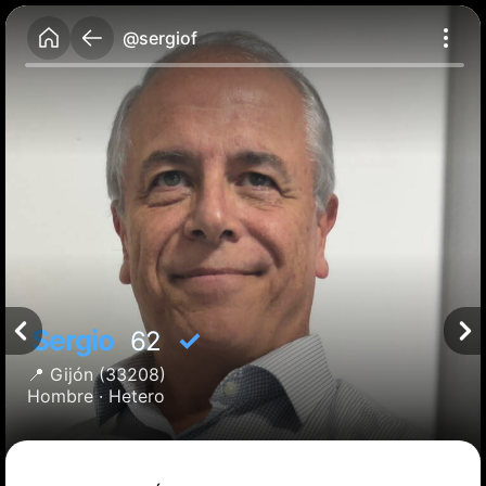
@sergiof
Sergio
✓
62
📍
Gijón
(33208)
Hombre ·
Hetero