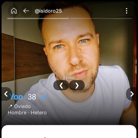
@isidoro25
2 fotos
❮
❯
Yon
✓
38
📍
Oviedo
Hombre ·
Hetero