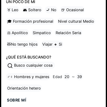
UN POCO DE MÍ
♉ Leo
👥 Soltero
🚬 No
🍺 Ocasional
🎓 Formación profesional
Nivel cultural Medio
⚖ Apolítico
Simpatico
Relación Seria
🧸No tengo hijos
Viajar 🔸 Si
¿QUÉ ESTÁ BUSCANDO?
Busco cualquier cosa
♂♀ Hombres y mujeres
Edad
20
∼
39
Orientación hetero
SOBRE MÍ