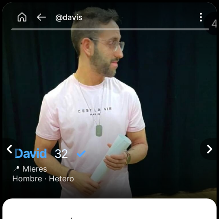
@davis
David
✓
32
📍
Mieres
Hombre ·
Hetero