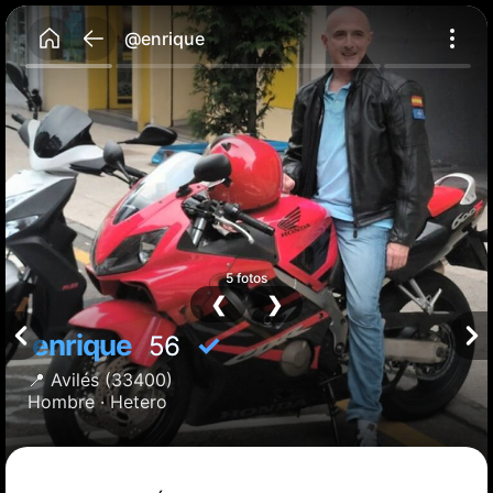
@enrique
5 fotos
❮
❯
enrique
✓
56
📍
Avilés
(33400)
Hombre ·
Hetero