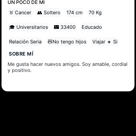
UN POCO DE MÍ
♉ Cancer
👥 Soltero
174 cm
70 Kg
🎓 Universitarios
🌃 33400
Educado
Relación Seria
🧸No tengo hijos
Viajar 🔸 Si
SOBRE MÍ
Me gusta hacer nuevos amigos. Soy amable, cordial
y positivo.