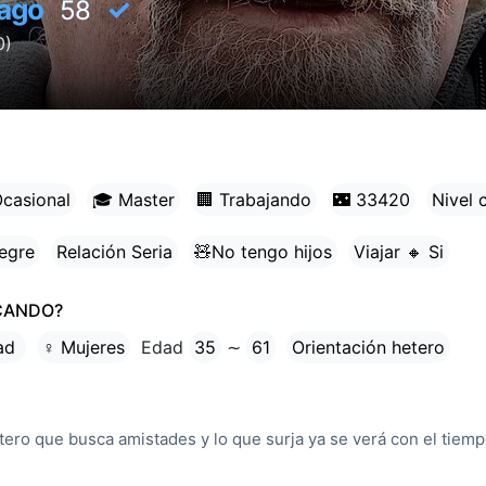
iago
✓
58
0)
Ocasional
🎓 Master
🏢 Trabajando
🌃 33420
Nivel c
egre
Relación Seria
🧸No tengo hijos
Viajar 🔸 Si
CANDO?
tad
♀ Mujeres
Edad
35
∼
61
Orientación hetero
ero que busca amistades y lo que surja ya se verá con el tiemp