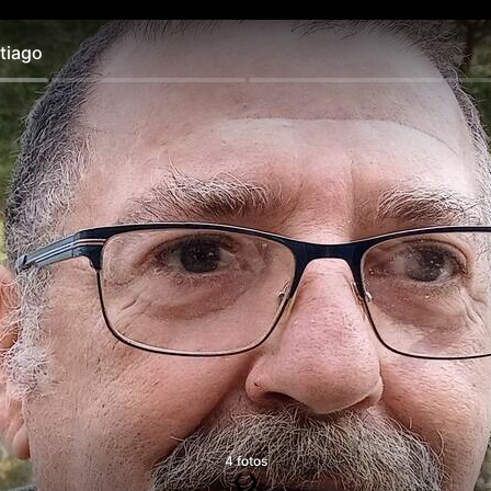
iago
4 fotos
❮
❯