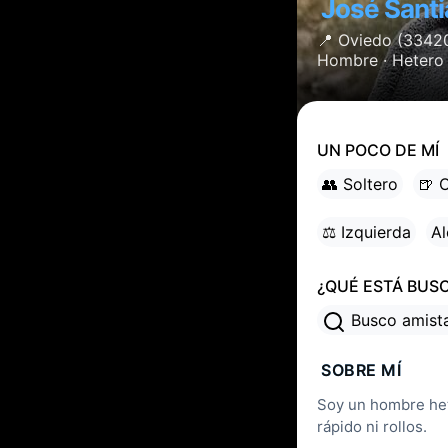
José Sant
📍
Oviedo
(3342
Hombre ·
Hetero
UN POCO DE MÍ
👥 Soltero
🍺 
⚖ Izquierda
Al
¿QUÉ ESTÁ BUS
Busco amis
SOBRE MÍ
Soy un hombre het
rápido ni rollos.