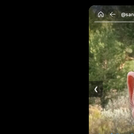
@sant
❮