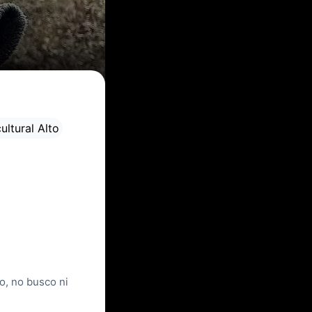
ultural Alto
o, no busco ni