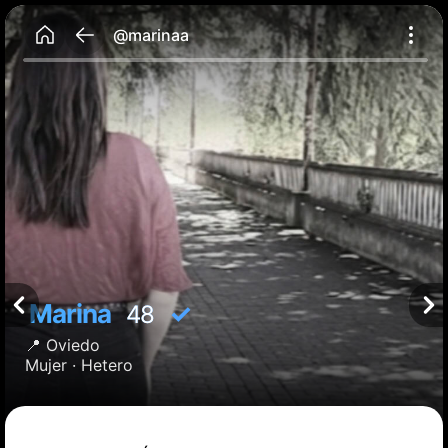
@marinaa
Marina
✓
48
📍
Oviedo
Mujer ·
Hetero