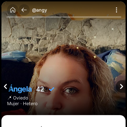
@angy
Ángela
✓
42
📍
Oviedo
Mujer ·
Hetero