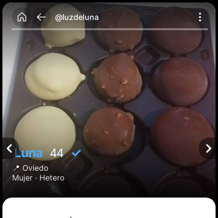
@luzdeluna
Luna
✓
44
📍
Oviedo
Mujer ·
Hetero