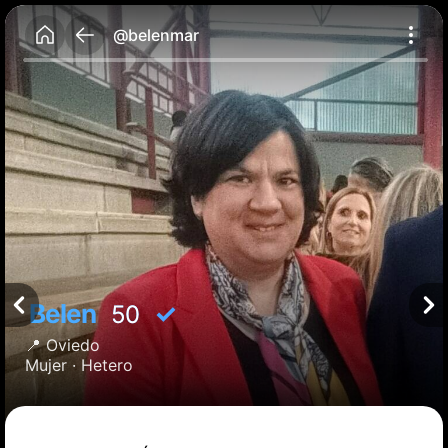
@belenmar
Belen
✓
50
📍
Oviedo
Mujer ·
Hetero