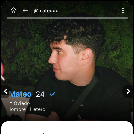
@mateodo
Mateo
✓
24
📍
Oviedo
Hombre ·
Hetero