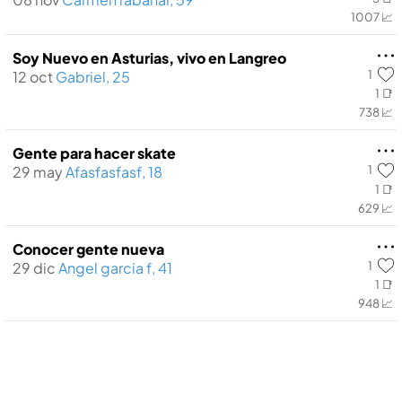
1007 📈
Soy Nuevo en Asturias, vivo en Langreo
1
12 oct
Gabriel, 25
1 📑
738 📈
Gente para hacer skate
1
29 may
Afasfasfasf, 18
1 📑
629 📈
Conocer gente nueva
1
29 dic
Angel garcia f, 41
1 📑
948 📈