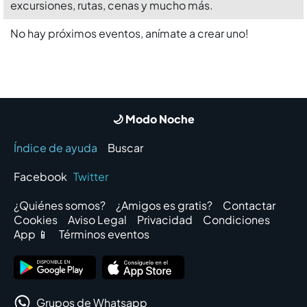
excursiones, rutas, cenas y mucho más.
No hay próximos eventos, anímate a crear uno!
🌙 Modo Noche
Índice de ayuda
Buscar
Facebook
Twitter
¿Quiénes somos?
¿Amigos es gratis?
Contactar
Cookies
Aviso Legal
Privacidad
Condiciones
App 📱
Términos eventos
Grupos de Whatsapp