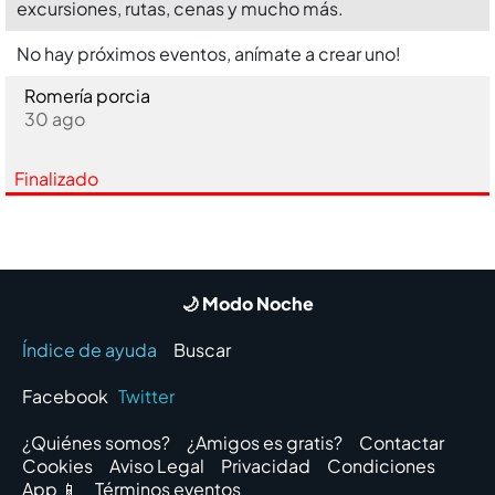
excursiones, rutas, cenas y mucho más.
No hay próximos eventos, anímate a crear uno!
Romerí­a porcia
30 ago
Finalizado
🌙 Modo Noche
Índice de ayuda
Buscar
Facebook
Twitter
¿Quiénes somos?
¿Amigos es gratis?
Contactar
Cookies
Aviso Legal
Privacidad
Condiciones
App 📱
Términos eventos