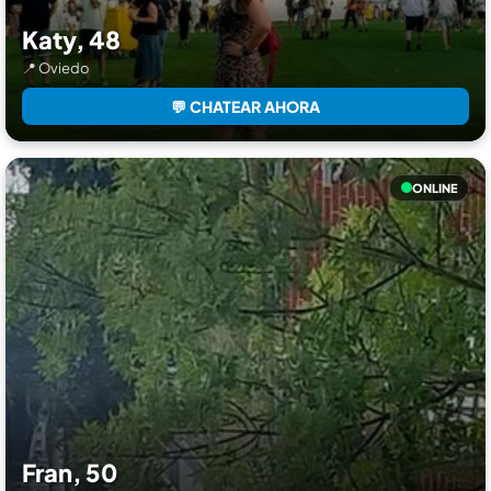
Katy, 48
📍 Oviedo
💬 CHATEAR AHORA
ONLINE
Fran, 50