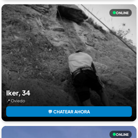
ONLINE
Iker, 34
📍 Oviedo
💬 CHATEAR AHORA
ONLINE