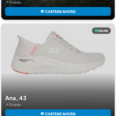
📍 Oviedo
💬 CHATEAR AHORA
ONLINE
Ana, 43
📍 Oviedo
💬 CHATEAR AHORA