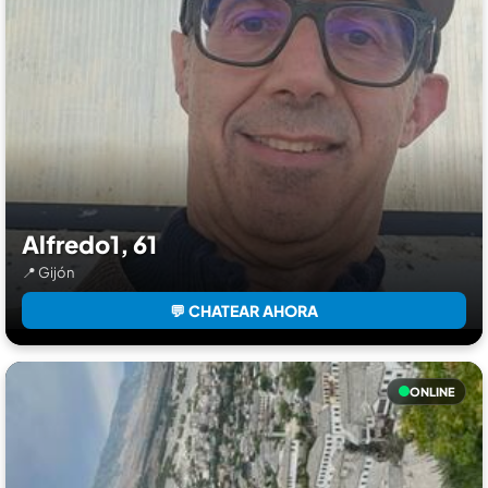
Alfredo1, 61
📍 Gijón
💬 CHATEAR AHORA
ONLINE