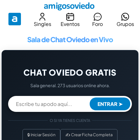
Singles
Eventos
Foro
Grupos
Sala de Chat Oviedo en Vivo
CHAT OVIEDO GRATIS
Sala general. 273 usuarios online ahora.
ENTRAR ➤
O SI YA TIENES CUENTA
🔒 Iniciar Sesión
✍ Crear Ficha Completa