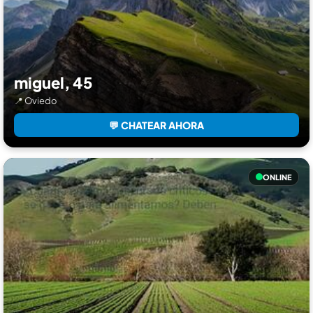
miguel, 45
📍 Oviedo
💬 CHATEAR AHORA
ONLINE