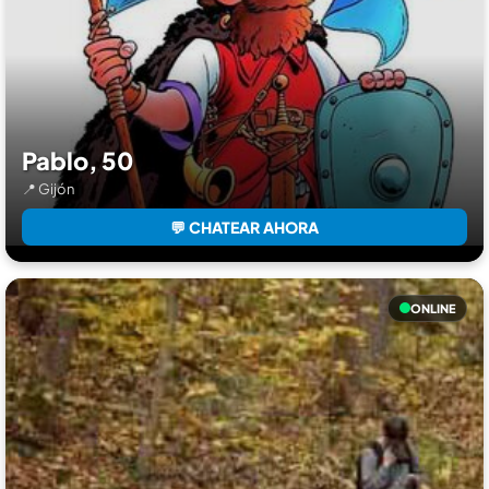
Pablo, 50
📍 Gijón
💬 CHATEAR AHORA
ONLINE