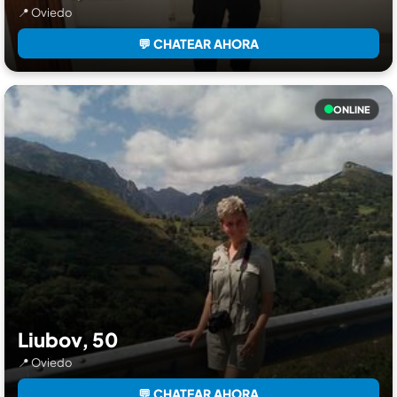
📍 Oviedo
💬 CHATEAR AHORA
ONLINE
Liubov, 50
📍 Oviedo
💬 CHATEAR AHORA